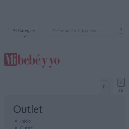
All Category



0
Outlet
Inicio
Outlet