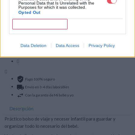
Personal Data that Is Unrelated with the
Purposes for which it was collected.
Impuestos incluidos
Opted Out
Neceser de viaje Vanity My Angel de Beaba - Gris Parma
CONFIRM

Comprar
Data Deletion
Data Access
Privacy Policy
Pago 100% seguro
Envío en 3-4 días laborables
Con la garantía de Mi bebé y yo
Descripción
Práctico bolso de viaje y neceser infantil para guardar y
organizar todo lo necesario del bebé.