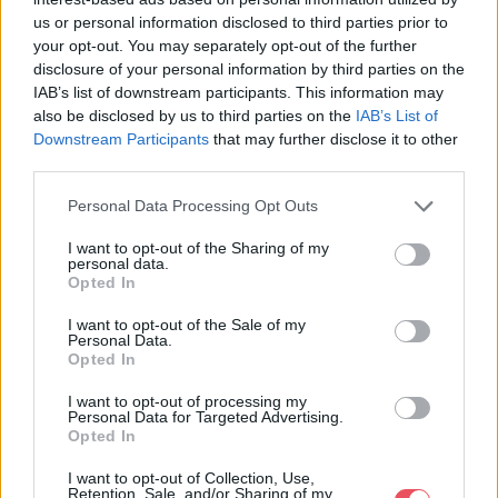
us or personal information disclosed to third parties prior to
your opt-out. You may separately opt-out of the further
disclosure of your personal information by third parties on the
IAB’s list of downstream participants. This information may
also be disclosed by us to third parties on the
IAB’s List of
Downstream Participants
that may further disclose it to other
third parties.
Personal Data Processing Opt Outs
I want to opt-out of the Sharing of my
personal data.
Opted In
I want to opt-out of the Sale of my
Personal Data.


Opted In
Neceser de viaje Vanity
favorite
I want to opt-out of processing my
Personal Data for Targeted Advertising.
My Angel BEABA
Opted In
I want to opt-out of Collection, Use,
Retention, Sale, and/or Sharing of my
15,00 €